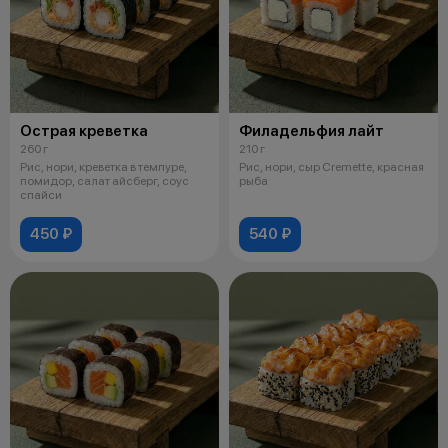
Острая креветка
Филадельфия лайт
260 г
210 г
Рис, нори, креветка в темпуре,
Рис, нори, сыр Cremette, красная
помидор, салат айсберг, соус
рыба
спайси
450 ₽
540 ₽