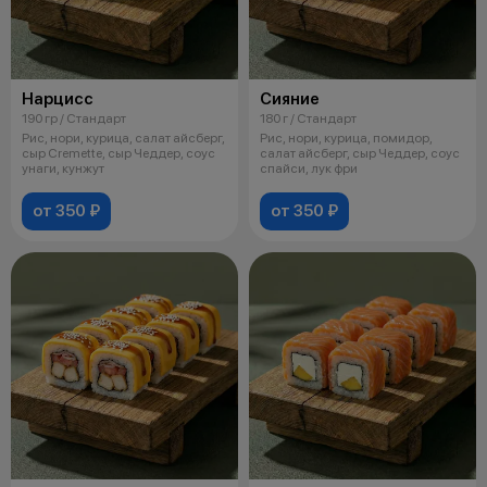
Нарцисс
Сияние
190 гр / Стандарт
180 г / Стандарт
Рис, нори, курица, салат айсберг,
Рис, нори, курица, помидор,
сыр Cremette, сыр Чеддер, соус
салат айсберг, сыр Чеддер, соус
унаги, кунжут
спайси, лук фри
от 350 ₽
от 350 ₽