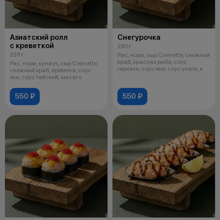
Азиатский ролл
Снегурочка
с креветкой
260 г
220 г
Рис, нори, сыр Cremette, снежный
краб, красная рыба, соус
Рис, нори, кунжут, сыр Cremette,
терияки, соус яки, соус унаги, к
снежный краб, креветка, соус
яки, соус тайский, масаго
550 ₽
550 ₽