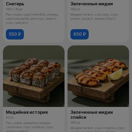
Снегирь
Запеченные мидии
160 г / 6 шт
150 гр
Рис, нори, сыр Cremette, огурец,
Мидии гигант, соус яки, соус
красная рыба, яки соус, манго
унаги, кунжут, лимон (5 шт.)
соус, масаго
550 ₽
650 ₽
Медийная история
Запеченные мидии
спайси
320 г
150 гр
Рис, нори, креветка, мидии
салатные, соус спайси, соус
Мидии гигант, соус спайси, соус
унаги, кунжут
унаги, кунжут, лимон (5 шт.)