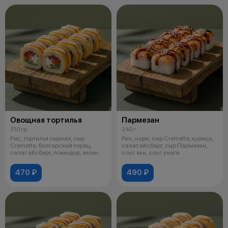
Овощная тортилья
Пармезан
310 гр
240 г
Рис, тортилья сырная, сыр
Рис, нори, сыр Cremette, курица,
Cremette, болгарский перец,
салат айсберг, сыр Пармезан,
салат айсберг, помидор, зеленый
соус яки, соус унаги
лук,
470 ₽
490 ₽