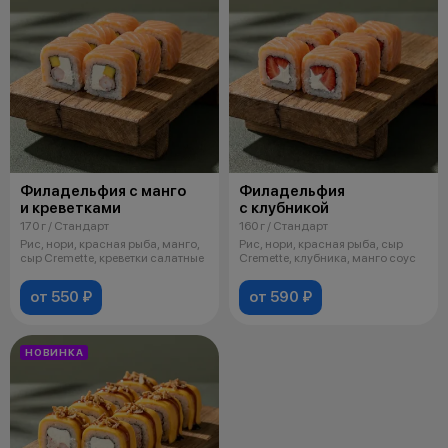
Филадельфия с манго
Филадельфия
и креветками
с клубникой
170 г / Стандарт
160 г / Стандарт
Рис, нори, красная рыба, манго,
Рис, нори, красная рыба, сыр
сыр Cremette, креветки салатные
Cremette, клубника, манго соус
от 550 ₽
от 590 ₽
НОВИНКА