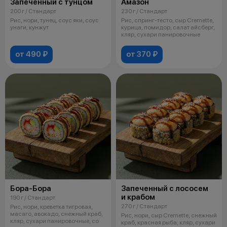
Запеченный с тунцом
Амазон
200 г / Стандарт
230 г / Стандарт
Рис, нори, тунец, соус яки, соус
Рис, спринг-тесто, сыр Cremette,
унаги, кунжут
курица, помидор, салат айсберг,
кляр, сухари панировочные
от 490 ₽
от 370 ₽
Бора-Бора
Запеченный с лососем
и крабом
190 г / Стандарт
270 г / Стандарт
Рис, нори, креветка тигровая,
масаго, авокадо, снежный краб,
Рис, нори, сыр Cremette, снежный
кляр, сухари панировочные, со
краб, красная рыба, кляр, сухари