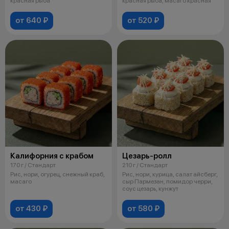
красная рыба
красная рыба, масаго красная
от 640 ₽
от 520 ₽
Калифорния с крабом
Цезарь-ролл
170 г / Стандарт
210 г / Стандарт
Рис, нори, огурец, снежный краб,
Рис, нори, курица, салат айсберг,
масаго
сыр Пармезан, помидор черри,
соус цезарь, кунжут
от 430 ₽
от 580 ₽