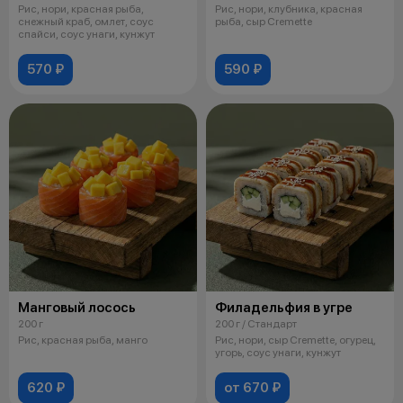
Рис, нори, красная рыба,
Рис, нори, клубника, красная
снежный краб, омлет, соус
рыба, сыр Cremette
спайси, соус унаги, кунжут
570 ₽
590 ₽
Манговый лосось
Филадельфия в угре
200 г
200 г / Стандарт
Рис, красная рыба, манго
Рис, нори, сыр Cremette, огурец,
угорь, соус унаги, кунжут
620 ₽
от 670 ₽