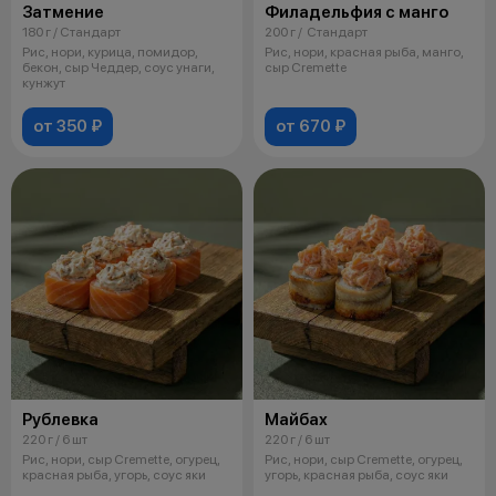
Затмение
Филадельфия с манго
180 г / Стандарт
200 г / Стандарт
Рис, нори, курица, помидор,
Рис, нори, красная рыба, манго,
бекон, сыр Чеддер, соус унаги,
сыр Cremette
кунжут
от 350 ₽
от 670 ₽
Рублевка
Майбах
220 г / 6 шт
220 г / 6 шт
Рис, нори, сыр Cremette, огурец,
Рис, нори, сыр Cremette, огурец,
красная рыба, угорь, соус яки
угорь, красная рыба, соус яки