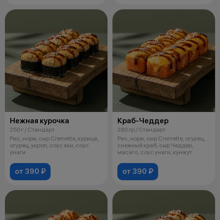
Нежная курочка
Краб-Чеддер
250 г / Стандарт
260 гр / Стандарт
Рис, нори, сыр Cremette, курица,
Рис, нори, сыр Cremette, огурец,
огурец, укроп, соус яки, соус
снежный краб, сыр Чеддер,
унаги
масаго, соус унаги, кунжут
от 390 ₽
от 390 ₽