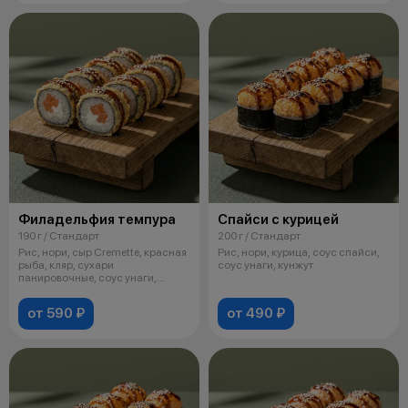
Филадельфия темпура
Спайси с курицей
190 г / Стандарт
200 г / Стандарт
Рис, нори, сыр Cremette, красная
Рис, нори, курица, соус спайси,
рыба, кляр, сухари
соус унаги, кунжут
панировочные, соус унаги,
кунжут
от 590 ₽
от 490 ₽