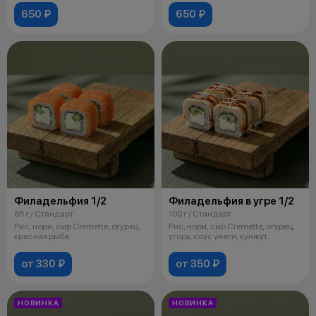
650 ₽
650 ₽
Филадельфия 1/2
Филадельфия в угре 1/2
85 г / Стандарт
100 г / Стандарт
Рис, нори, сыр Cremette, огурец,
Рис, нори, сыр Cremette, огурец,
красная рыба
угорь, соус унаги, кунжут
от 330 ₽
от 350 ₽
НОВИНКА
НОВИНКА