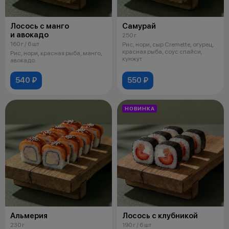
Лосось с манго
Самурай
и авокадо
250 г
160 г / 6 шт
Рис, нори, сыр Cremette, огурец,
красная рыба, соус спайси,
Рис, нори, красная рыба, манго,
кунжут
авокадо.
540 ₽
550 ₽
НОВИНКА
Альмерия
Лосось с клубникой
230 г
190 г / 6 шт