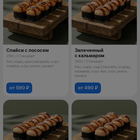
Спайси с лососем
Запеченный
с кальмаром
250 г / Стандарт
200 г / Стандарт
Рис, нори, красная рыба, соус
спайси, соус унаги, кунжут
Рис, нори, сыр Cremette, огурец,
кальмар, соус яки, соус унаги,
кунжут
от 590 ₽
от 490 ₽