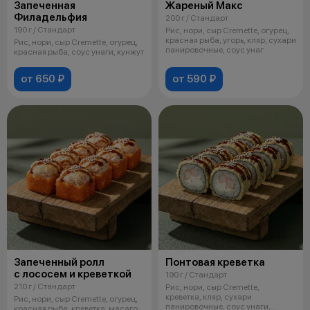
Запеченная
Жареный Макс
Филадельфия
200 г / Стандарт
190 г / Стандарт
Рис, нори, сыр Cremette, огурец,
красная рыба, угорь, кляр, сухари
Рис, нори, сыр Cremette, огурец,
панировочные, соус унаг
красная рыба, соус унаги, кунжут
от 650 ₽
от 590 ₽
Запеченный ролл
Понтовая креветка
с лососем и креветкой
190 г / Стандарт
210 г / Стандарт
Рис, нори, сыр Cremette,
креветка, кляр, сухари
Рис, нори, сыр Cremette, огурец,
панировочные, соус унаги,
красная рыба, креветка, масаго,