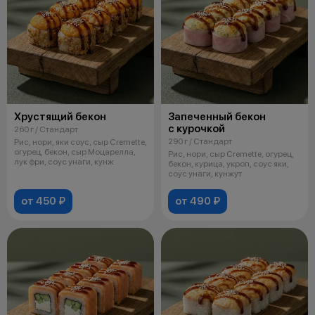
Хрустящий бекон
Запеченный бекон
с курочкой
260 г / Стандарт
290 г / Стандарт
Рис, нори, яки соус, сыр Cremette,
огурец, бекон, сыр Моцарелла,
Рис, нори, сыр Cremette, огурец,
лук фри, соус унаги, кунж
бекон, курица, укроп, соус яки,
соус унаги, кунжут
от 450 ₽
от 490 ₽