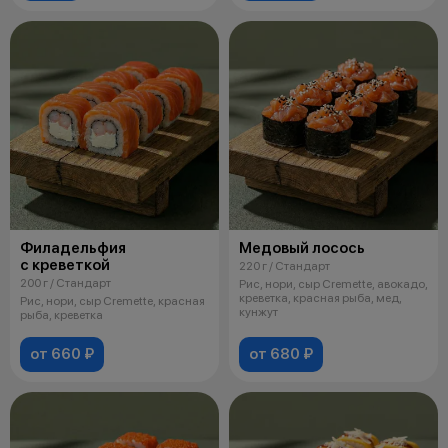
Филадельфия
Медовый лосось
с креветкой
220 г / Стандарт
200 г / Стандарт
Рис, нори, сыр Cremette, авокадо,
креветка, красная рыба, мед,
Рис, нори, сыр Cremette, красная
кунжут
рыба, креветка
от 660 ₽
от 680 ₽