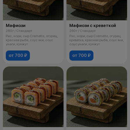
Мафиози
Мафиози с креветкой
260 г / Стандарт
260 г / Стандарт
Рис, нори, сыр Cremette, огурец,
Рис, нори, сыр Cremette, огурец,
красная рыба, соус яки, соус
креветка, красная рыба, соус яки,
унаги, кунжут
соус унаги, кунжут
от 700 ₽
от 700 ₽