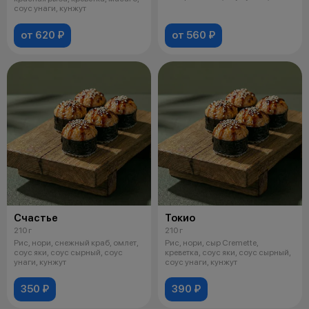
кунжут
соус унаги, кунжут
от 620 ₽
от 560 ₽
Счастье
Токио
210 г
210 г
Рис, нори, снежный краб, омлет,
Рис, нори, сыр Cremette,
соус яки, соус сырный, соус
креветка, соус яки, соус сырный,
унаги, кунжут
соус унаги, кунжут
350 ₽
390 ₽