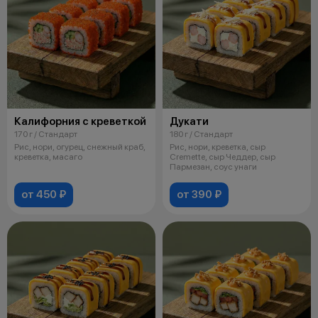
Калифорния с креветкой
Дукати
170 г / Стандарт
180 г / Стандарт
Рис, нори, огурец, снежный краб,
Рис, нори, креветка, сыр
креветка, масаго
Cremette, сыр Чеддер, сыр
Пармезан, соус унаги
от 450 ₽
от 390 ₽