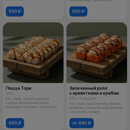
650 ₽
650 ₽
Пицца Тори
Запеченный ролл
с креветками и крабом
330 г
220 г / Стандарт
Рис, нори, сыр Моцарелла,
курица, болгарский перец,
Рис, нори, сыр Cremette, огурец,
помидор, соус яки, соус унаги,
креветка, снежный краб, масаго,
кунжут
соус унаги, кунжут
690 ₽
от 490 ₽