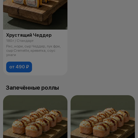
Хрустящий Чеддер
180 г / Стандарт
Рис, нори, сыр Чеддер, лук фри,
сыр Cremette, креветка, соус
унаги
от 490 ₽
Запечённые роллы