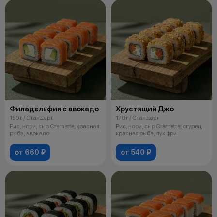
Филадельфия с авокадо
Хрустящий Джо
190 г / Стандарт
170 г / Стандарт
Рис, нори, сыр Cremette, красная
Рис, нори, сыр Cremette, огурец,
рыба, авокадо
красная рыба, лук фри
от 660 ₽
от 540 ₽