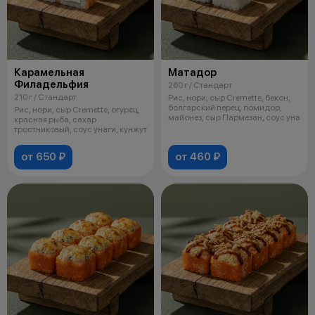
Карамельная
Матадор
Филадельфия
260 г / Стандарт
210 г / Стандарт
Рис, нори, сыр Cremette, бекон,
болгарский перец, помидор,
Рис, нори, сыр Cremette, огурец,
майонез, сыр Пармезан, соус уна
красная рыба, сахар
тростниковый, соус унаги, кунжут
от 650 ₽
от 460 ₽