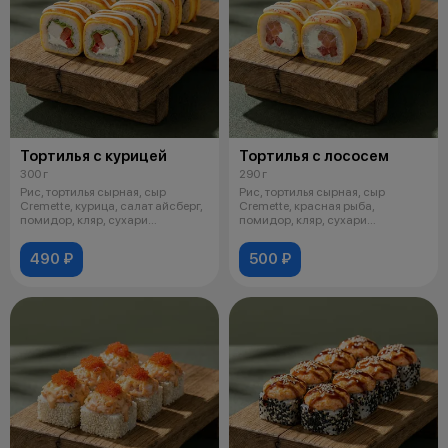
Тортилья с курицей
Тортилья с лососем
300 г
290 г
Рис, тортилья сырная, сыр
Рис, тортилья сырная, сыр
Cremette, курица, салат айсберг,
Cremette, красная рыба,
помидор, кляр, сухари
помидор, кляр, сухари
панировоч
панировочные, соус
490 ₽
500 ₽