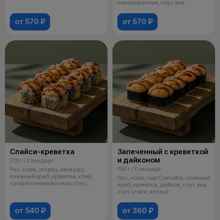
панировочные, соус яки,
от 570 ₽
от 570 ₽
Спайси-креветка
Запеченный с креветкой
и дайконом
310 г / Стандарт
190 г / Стандарт
Рис, нори, огурец, авокадо,
снежный краб, креветка, кляр,
Рис, нори, сыр Cremette, снежный
сухари панировочные, соус
краб, креветка, дайкон, соус яки,
спайси
соус унаги, кунжут
от 540 ₽
от 360 ₽