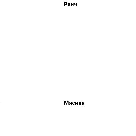
я
Ранч
ю
Мясная