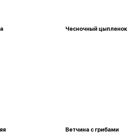
а
Чесночный цыпленок
яя
Ветчина с грибами