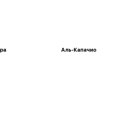
ра
Аль-Капачио