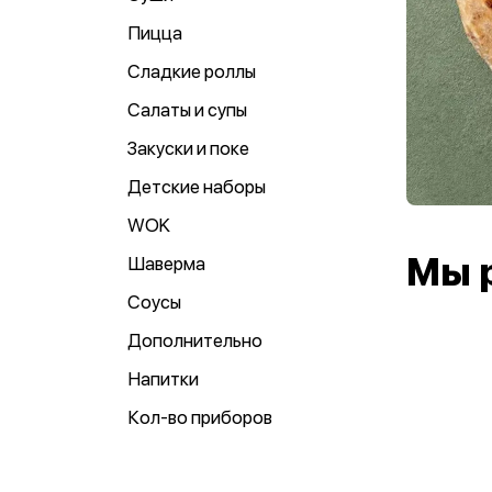
Пицца
Сладкие роллы
Салаты и супы
Закуски и поке
Детские наборы
WOK
Мы 
Шаверма
Соусы
Дополнительно
Напитки
Кол-во приборов