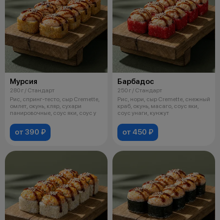
Мурсия
Барбадос
280 г / Стандарт
250 г / Стандарт
Рис, спринг-тесто, сыр Cremette,
Рис, нори, сыр Cremette, снежный
омлет, окунь, кляр, сухари
краб, окунь, масаго, соус яки,
панировочные, соус яки, соус у
соус унаги, кунжут
от 390 ₽
от 450 ₽