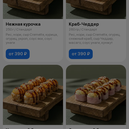
Нежная курочка
Краб-Чеддер
250 г / Стандарт
260 гр / Стандарт
Рис, нори, сыр Cremette, курица,
Рис, нори, сыр Cremette, огурец,
огурец, укроп, соус яки, соус
снежный краб, сыр Чеддер,
унаги
масаго, соус унаги, кунжут
от 390 ₽
от 390 ₽