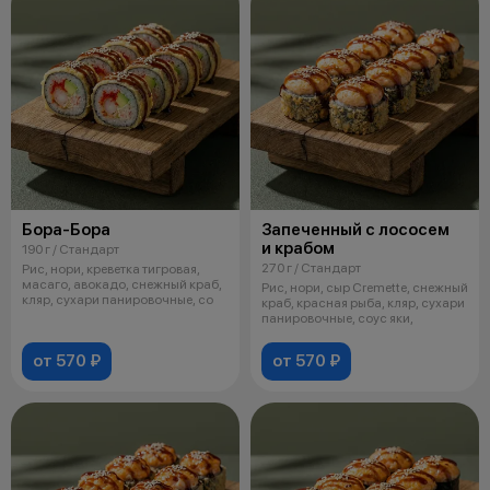
Бора-Бора
Запеченный с лососем
и крабом
190 г / Стандарт
270 г / Стандарт
Рис, нори, креветка тигровая,
масаго, авокадо, снежный краб,
Рис, нори, сыр Cremette, снежный
кляр, сухари панировочные, со
краб, красная рыба, кляр, сухари
панировочные, соус яки,
от 570 ₽
от 570 ₽