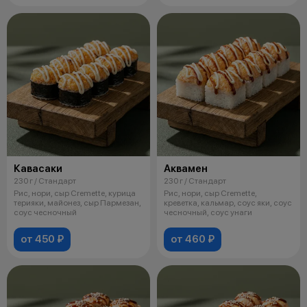
Кавасаки
Аквамен
230 г / Стандарт
230 г / Стандарт
Рис, нори, сыр Cremette, курица
Рис, нори, сыр Cremette,
терияки, майонез, сыр Пармезан,
креветка, кальмар, соус яки, соус
соус чесночный
чесночный, соус унаги
от 450 ₽
от 460 ₽