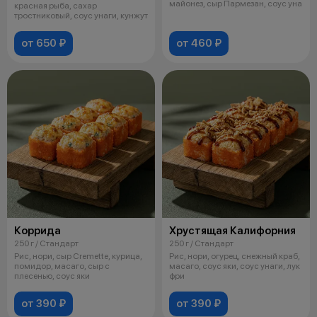
майонез, сыр Пармезан, соус уна
красная рыба, сахар
тростниковый, соус унаги, кунжут
от 650 ₽
от 460 ₽
Коррида
Хрустящая Калифорния
250 г / Стандарт
250 г / Стандарт
Рис, нори, сыр Cremette, курица,
Рис, нори, огурец, снежный краб,
помидор, масаго, сыр с
масаго, соус яки, соус унаги, лук
плесенью, соус яки
фри
от 390 ₽
от 390 ₽