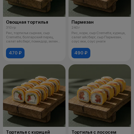
Овощная тортилья
Пармезан
310 гр
240 г
Рис, тортилья сырная, сыр
Рис, нори, сыр Cremette, курица,
Cremette, болгарский перец,
салат айсберг, сыр Пармезан,
салат айсберг, помидор, зеленый
соус яки, соус унаги
лук,
470 ₽
490 ₽
Тортилья с курицей
Тортилья с лососем