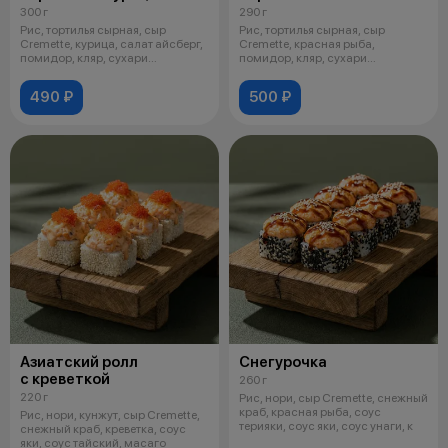
300 г
290 г
Рис, тортилья сырная, сыр
Рис, тортилья сырная, сыр
Cremette, курица, салат айсберг,
Cremette, красная рыба,
помидор, кляр, сухари
помидор, кляр, сухари
панировоч
панировочные, соус
490 ₽
500 ₽
Азиатский ролл
Снегурочка
с креветкой
260 г
220 г
Рис, нори, сыр Cremette, снежный
краб, красная рыба, соус
Рис, нори, кунжут, сыр Cremette,
терияки, соус яки, соус унаги, к
снежный краб, креветка, соус
яки, соус тайский, масаго