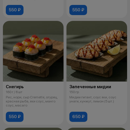
550 ₽
550 ₽
Снегирь
Запеченные мидии
160 г / 6 шт
150 гр
Рис, нори, сыр Cremette, огурец,
Мидии гигант, соус яки, соус
красная рыба, яки соус, манго
унаги, кунжут, лимон (5 шт.)
соус, масаго
550 ₽
650 ₽