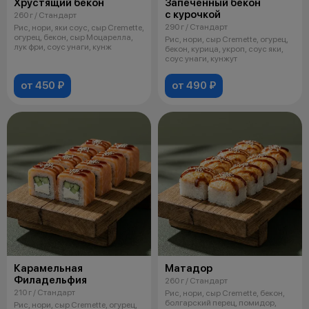
Хрустящий бекон
Запеченный бекон
с курочкой
260 г / Стандарт
290 г / Стандарт
Рис, нори, яки соус, сыр Cremette,
огурец, бекон, сыр Моцарелла,
Рис, нори, сыр Cremette, огурец,
лук фри, соус унаги, кунж
бекон, курица, укроп, соус яки,
соус унаги, кунжут
от 450 ₽
от 490 ₽
Карамельная
Матадор
Филадельфия
260 г / Стандарт
210 г / Стандарт
Рис, нори, сыр Cremette, бекон,
болгарский перец, помидор,
Рис, нори, сыр Cremette, огурец,