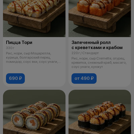
Пицца Тори
Запеченный ролл
с креветками и крабом
330 г
220 г / Стандарт
Рис, нори, сыр Моцарелла,
курица, болгарский перец,
Рис, нори, сыр Cremette, огурец,
помидор, соус яки, соус унаги,
креветка, снежный краб, масаго,
кунжут
соус унаги, кунжут
690 ₽
от 490 ₽