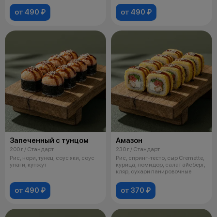
от 490 ₽
от 490 ₽
Запеченный с тунцом
Амазон
200 г / Стандарт
230 г / Стандарт
Рис, нори, тунец, соус яки, соус
Рис, спринг-тесто, сыр Cremette,
унаги, кунжут
курица, помидор, салат айсберг,
кляр, сухари панировочные
от 490 ₽
от 370 ₽