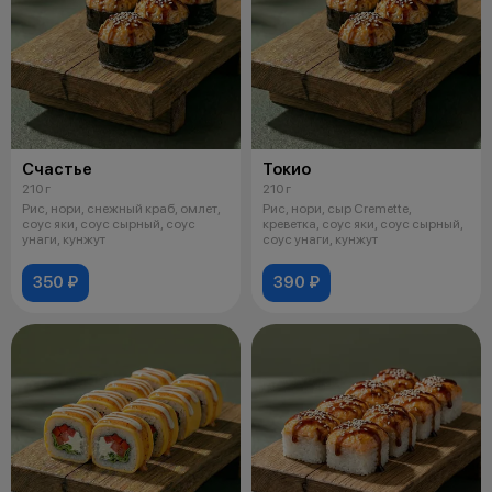
Счастье
Токио
210 г
210 г
Рис, нори, снежный краб, омлет,
Рис, нори, сыр Cremette,
соус яки, соус сырный, соус
креветка, соус яки, соус сырный,
унаги, кунжут
соус унаги, кунжут
350 ₽
390 ₽