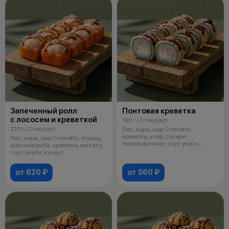
Запеченный ролл
Понтовая креветка
с лососем и креветкой
190 г / Стандарт
210 г / Стандарт
Рис, нори, сыр Cremette,
креветка, кляр, сухари
Рис, нори, сыр Cremette, огурец,
панировочные, соус унаги,
красная рыба, креветка, масаго,
кунжут
соус унаги, кунжут
от 620 ₽
от 560 ₽