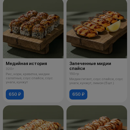
Медийная история
Запеченные мидии
спайси
320 г
150 гр
Рис, нори, креветка, мидии
салатные, соус спайси, соус
Мидии гигант, соус спайси, соус
унаги, кунжут
унаги, кунжут, лимон (5 шт.)
650 ₽
650 ₽