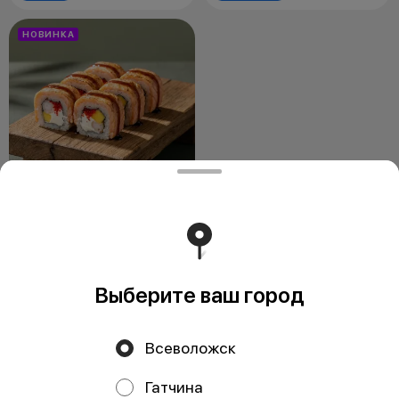
НОВИНКА
Сочи
190 г / Стандарт
Рис. нори, сыр Cremette, манго,
креветки салатные, масаго,
красная рыба, унаги
Выберите ваш город
от 550 ₽
Всеволожск
Гатчина