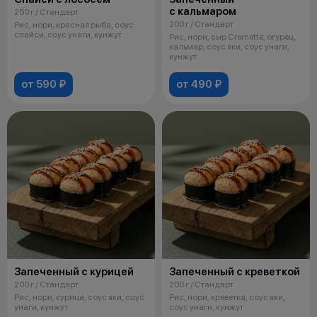
с кальмаром
250 г / Стандарт
200 г / Стандарт
Рис, нори, красная рыба, соус
спайси, соус унаги, кунжут
Рис, нори, сыр Cremette, огурец,
кальмар, соус яки, соус унаги,
кунжут
от 590 ₽
от 490 ₽
Запеченный с курицей
Запеченный с креветкой
200 г / Стандарт
200 г / Стандарт
Рис, нори, курица, соус яки, соус
Рис, нори, креветка, соус яки,
унаги, кунжут
соус унаги, кунжут