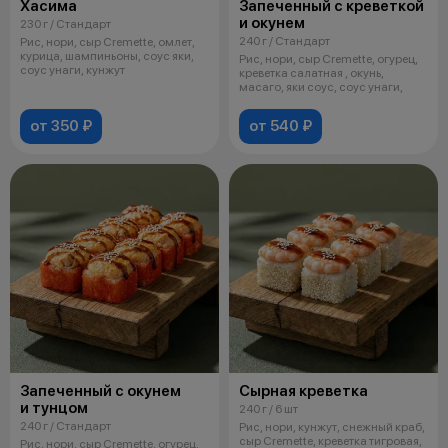
Хасима
Запеченный с креветкой
и окунем
230 г / Стандарт
240 г / Стандарт
Рис, нори, сыр Cremette, омлет,
курица, шампиньоны, соус яки,
Рис, нори, сыр Cremette, огурец,
соус унаги, кунжут
креветка салатная , окунь,
масаго, яки соус, соус унаги,
от 350 ₽
от 540 ₽
Запеченный с окунем
Сырная креветка
и тунцом
240 г / 6 шт
240 г / Стандарт
Рис, нори, кунжут, снежный краб,
сыр Cremette, креветка тигровая,
Рис, нори, сыр Cremette, огурец,