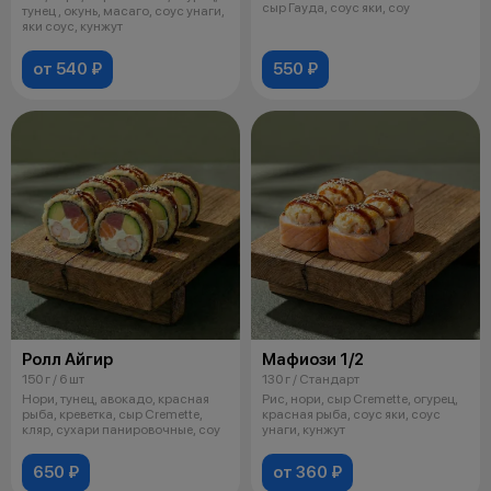
сыр Гауда, соус яки, соу
тунец , окунь, масаго, соус унаги,
яки соус, кунжут
от 540 ₽
550 ₽
Ролл Айгир
Мафиози 1/2
150 г / 6 шт
130 г / Стандарт
Нори, тунец, авокадо, красная
Рис, нори, сыр Cremette, огурец,
рыба, креветка, сыр Cremette,
красная рыба, соус яки, соус
кляр, сухари панировочные, соу
унаги, кунжут
650 ₽
от 360 ₽