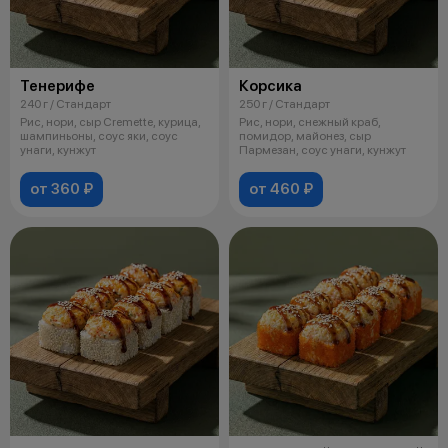
Тенерифе
Корсика
240 г / Стандарт
250 г / Стандарт
Рис, нори, сыр Cremette, курица,
Рис, нори, снежный краб,
шампиньоны, соус яки, соус
помидор, майонез, сыр
унаги, кунжут
Пармезан, соус унаги, кунжут
от 360 ₽
от 460 ₽