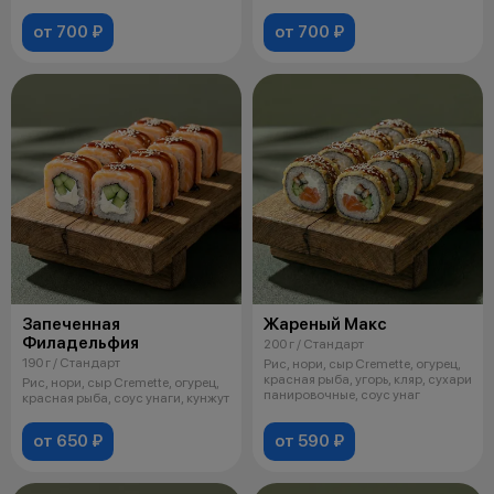
от 700 ₽
от 700 ₽
Запеченная
Жареный Макс
Филадельфия
200 г / Стандарт
190 г / Стандарт
Рис, нори, сыр Cremette, огурец,
красная рыба, угорь, кляр, сухари
Рис, нори, сыр Cremette, огурец,
панировочные, соус унаг
красная рыба, соус унаги, кунжут
от 650 ₽
от 590 ₽