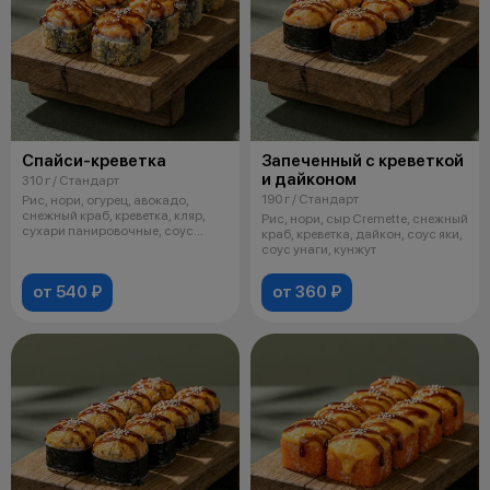
Спайси-креветка
Запеченный с креветкой
и дайконом
310 г / Стандарт
190 г / Стандарт
Рис, нори, огурец, авокадо,
снежный краб, креветка, кляр,
Рис, нори, сыр Cremette, снежный
сухари панировочные, соус
краб, креветка, дайкон, соус яки,
спайси
соус унаги, кунжут
от 540 ₽
от 360 ₽