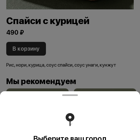
Спайси с курицей
490 ₽
В корзину
Рис, нори, курица, соус спайси, соус унаги, кунжут
Мы рекомендуем
Выберите ваш город