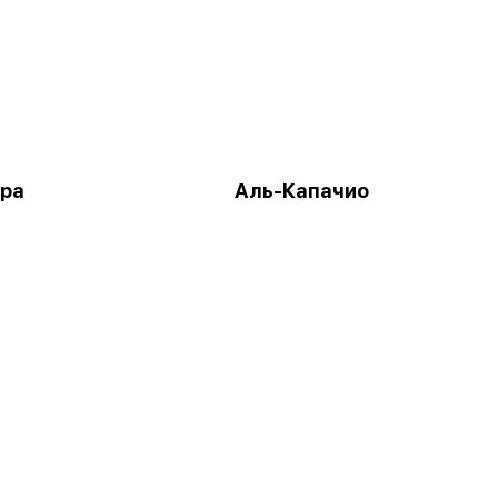
ра
Аль-Капачио