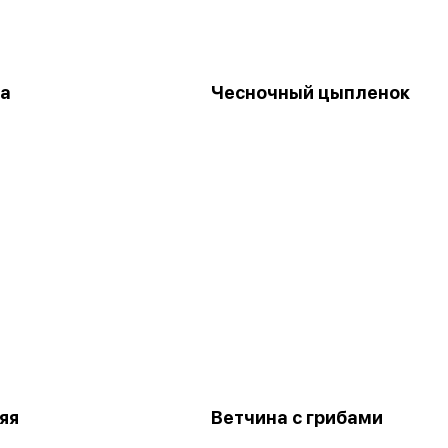
а
Чесночный цыпленок
яя
Ветчина с грибами