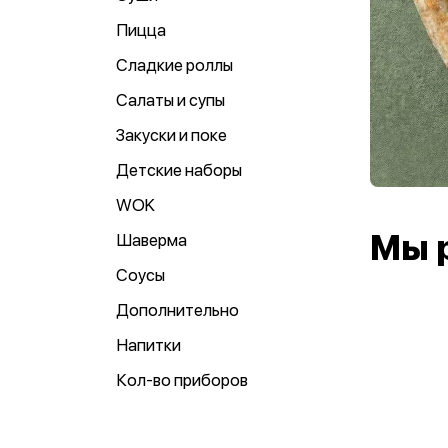
Пицца
Сладкие роллы
Салаты и супы
Закуски и поке
Детские наборы
WOK
Мы 
Шаверма
Соусы
Дополнительно
Напитки
Кол-во приборов