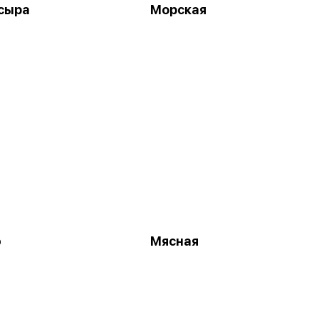
сыра
Морская
ю
Мясная