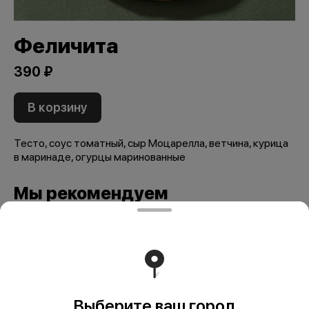
Феличита
390 ₽
В корзину
Тесто, соус томатный, сыр Моцарелла, ветчина, курица
в маринаде, огурцы маринованные
Мы рекомендуем
Выберите ваш город