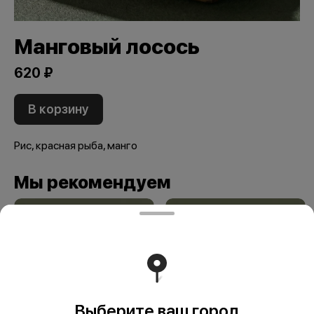
Манговый лосось
620 ₽
В корзину
Рис, красная рыба, манго
Мы рекомендуем
Выберите ваш город