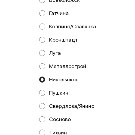
Соус Барбекю
Соус Спайси
Гатчина
Колпино/Славянка
Кронштадт
ИНДИВИДУАЛЬНЫЙ
ПРЕДПРИНИМАТЕЛЬ СУСЛОВ
МИХАИЛ АНДРЕЕВИЧ
Луга
ИНН 781718868074 196652, Россия, г. Санкт-Петербург,
г. Колпино, ул. Загородная, дом 61 р/с
Металлострой
40802810100001391844 Банк АО «Тинькофф Банк» БИК
044525974 кор/счет 30101810145250000974
Никольское
Работает на эффективном ядре
Foodpicásso
ver. 3.2
Пушкин
Политика конфиденциальности
Свердлова/Янино
Публичная оферта
Сосново
Акции, скидки, кэшбэк − в нашем приложении!
Тихвин