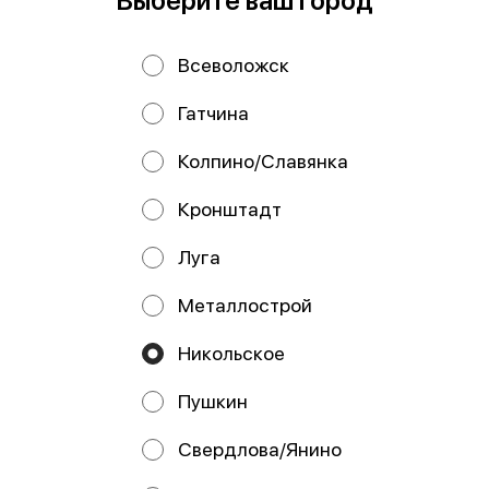
Выберите ваш город
Всеволожск
Цыпленок терияки
Детская
Гатчина
Колпино/Славянка
Кронштадт
ИНДИВИДУАЛЬНЫЙ
ПРЕДПРИНИМАТЕЛЬ СУСЛОВ
МИХАИЛ АНДРЕЕВИЧ
Луга
ИНН 781718868074 196652, Россия, г. Санкт-Петербург,
г. Колпино, ул. Загородная, дом 61 р/с
Металлострой
40802810100001391844 Банк АО «Тинькофф Банк» БИК
044525974 кор/счет 30101810145250000974
Никольское
Работает на эффективном ядре
Foodpicásso
ver. 3.2
Пушкин
Политика конфиденциальности
Свердлова/Янино
Публичная оферта