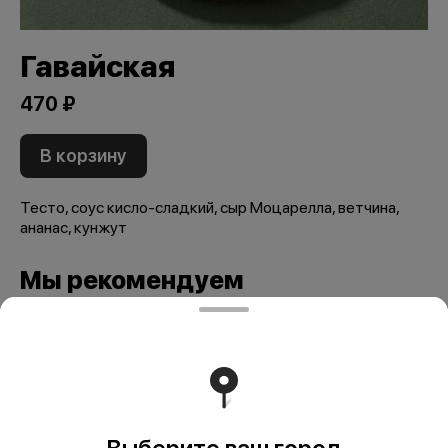
Гавайская
470 ₽
В корзину
Тесто, соус кисло-сладкий, сыр Моцарелла, ветчина,
ананас, кунжут
Мы рекомендуем