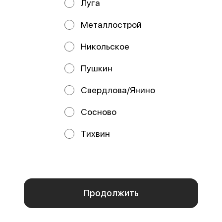
Луга
Ленинградская область, деревня Большие Колпаны, ул.
Старая, дом 11 р/с 40802810702090001128 Ф-Л
СЕВЕРО-ЗАПАДНЫЙ ПАО БАНК "ФК ОТКРЫТИЕ" БИК
Металлострой
044030795 ИНН банка 770609528 кор/счет
30101810540300000795
Никольское
Работает на эффективном ядре
Foodpicásso
ver. 3.2
Пушкин
Политика конфиденциальности
Свердлова/Янино
Публичная оферта
Сосново
Акции, скидки, кэшбэк − в нашем приложении!
Тихвин
Мы используем куки.
Пользуясь сайтом, вы даёте согласие на
обработку файлов cookie вашего браузера и использование
аналитических сервисов согласно нашей
политике
конфиденциальности
.
ОК