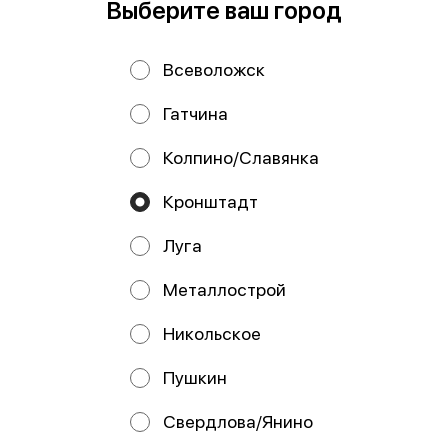
Выберите ваш город
Гравити Фолз
Детская курочка
Всеволожск
терияки с рисом
Гатчина
Колпино/Славянка
ИНДИВИДУАЛЬНЫЙ
ПРЕДПРИНИМАТЕЛЬ БУТЫЛКИНА
Кронштадт
ТАТЬЯНА АНАТОЛЬЕВНА
ИНН 782022488219 Российская Федерация, г. Санкт-
Луга
Петербург, г. Пушкин, ул. Ленинградская, дом 95, кв. 56
р/с 40802810100001564037 Банк АО «Тинькофф Банк»
БИК 044525974 ИНН банка 7710140679 кор/счет
Металлострой
30101810145250000974 127287, г. Москва, ул. Хуторская
2-я, д. 38А, стр. 26
Никольское
Работает на эффективном ядре
Foodpicásso
ver. 3.2
Пушкин
Политика конфиденциальности
Свердлова/Янино
Публичная оферта