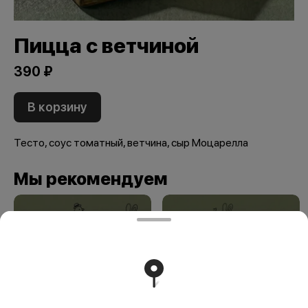
Пицца с ветчиной
390 ₽
В корзину
Тесто, соус томатный, ветчина, сыр Моцарелла
Мы рекомендуем